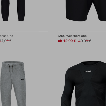
shose One
JAKO Webshort One
34,99 €
ab 12,00 €
19,99 €