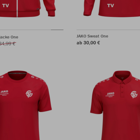
JAKO Sweat One
jacke One
ab 30,00 €
34,99 €