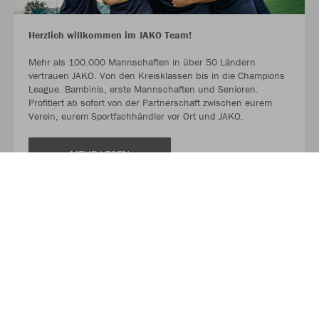
Herzlich willkommen im JAKO Team!
Mehr als 100.000 Mannschaften in über 50 Ländern
vertrauen JAKO. Von den Kreisklassen bis in die Champions
League. Bambinis, erste Mannschaften und Senioren.
Profitiert ab sofort von der Partnerschaft zwischen eurem
Verein, eurem Sportfachhändler vor Ort und JAKO.
MEHR LESEN