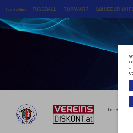
FUSSBALL
TORWART
SCHIEDSRICHT
tusraubling
W
Du
an
Co
Farbe