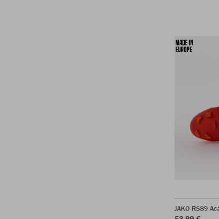
JAKO RS89 Ac
53,99 €