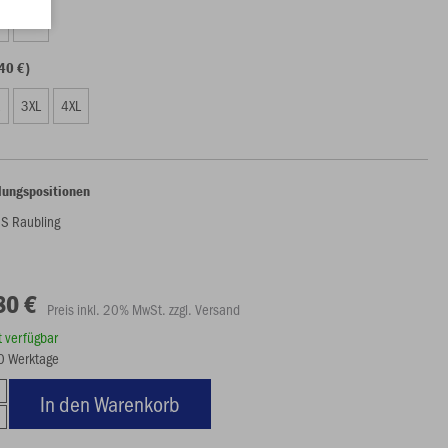
0
164
40 €)
L
3XL
4XL
lungspositionen
uS Raubling
80 €
Preis inkl. 20% MwSt. zzgl. Versand
rt verfügbar
20 Werktage
In den Warenkorb