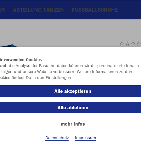
ER
ABTEILUNG TANZEN
FUSSBALLSCHUHE
JAK
ir verwenden Cookies
rch die Analyse der Besucherdaten können wir dir personalisierte Inhalte
sportroyal
zeigen und unsere Website verbessern. Weitere Informationen zu den
okies findest Du in den Einstellungen.
Alle akzeptieren
Alle ablehnen
Einzelau
mehr Infos
Kinder (18,
Datenschutz
Impressum