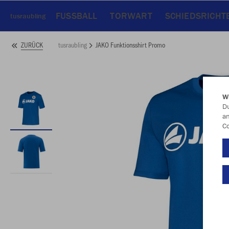
FUSSBALL
TORWART
SCHIEDSRICHT
tusraubling
tusraubling
JAKO Funktionsshirt Promo
ZURÜCK
W
Du
an
Co