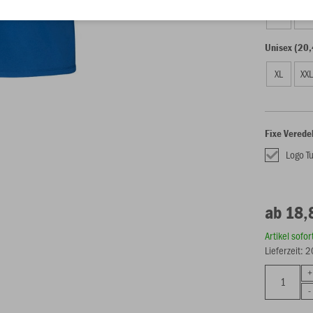
116
14
Unisex (20,
XL
XX
Fixe Verede
Logo T
ab 18,
Artikel sofo
Lieferzeit: 