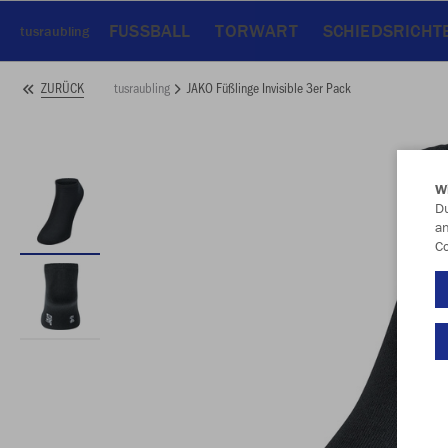
FUSSBALL
TORWART
SCHIEDSRICHT
tusraubling
tusraubling
JAKO Füßlinge Invisible 3er Pack
ZURÜCK
W
Du
an
Co