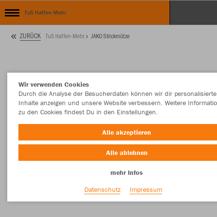
TuS Haffen-Mehr
ZURÜCK
TuS Haffen-Mehr
JAKO Strickmütze
Wir verwenden Cookies
Durch die Analyse der Besucherdaten können wir dir personalisierte
Inhalte anzeigen und unsere Website verbessern. Weitere Informati
zu den Cookies findest Du in den Einstellungen.
Alle akzeptieren
Alle ablehnen
mehr Infos
Datenschutz
Impressum