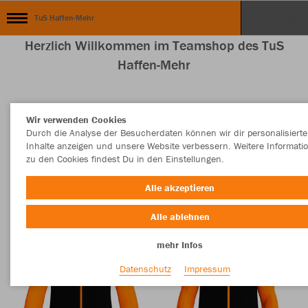
TuS Haffen-Mehr
Herzlich Willkommen im Teamshop des TuS
Haffen-Mehr
Wir verwenden Cookies
Nachhaltig
Farbe
Durch die Analyse der Besucherdaten können wir dir personalisierte
Inhalte anzeigen und unsere Website verbessern. Weitere Informati
zu den Cookies findest Du in den Einstellungen.
Alle akzeptieren
Alle ablehnen
mehr Infos
Datenschutz
Impressum