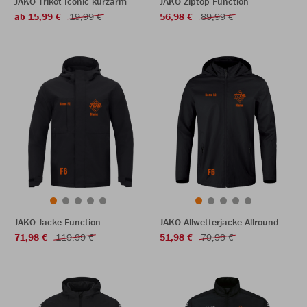
JAKO Trikot Iconic kurzarm
JAKO Ziptop Function
ab 15,99 €
19,99 €
56,98 €
89,99 €
JAKO Jacke Function
JAKO Allwetterjacke Allround
71,98 €
119,99 €
51,98 €
79,99 €