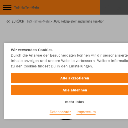
TuS Haffen-Mehr
ZURÜCK
TuS Haffen-Mehr
JAKO Feldspielerhandschuhe Funktion
Wir verwenden Cookies
Durch die Analyse der Besucherdaten können wir dir personalisierte
Inhalte anzeigen und unsere Website verbessern. Weitere Informati
zu den Cookies findest Du in den Einstellungen.
Alle akzeptieren
Alle ablehnen
mehr Infos
Datenschutz
Impressum