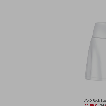
JAKO Rock Bas
21,69 €
34,