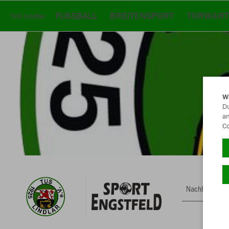
FUSSBALL
BREITENSPORT
TORWART
TuS Lindlar
W
Du
an
Co
Nachhaltig