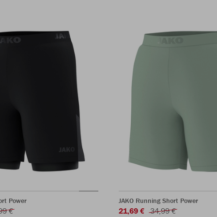
ort Power
JAKO Running Short Power
99 €
21,69 €
34,99 €