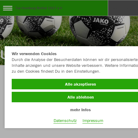
Tus Homburg Bröltal 1927 e.V.
Wir verwenden Cookies
Durch die Analyse der Besucherdaten können wir dir personalisierte
Inhalte anzeigen und unsere Website verbessern. Weitere Informati
zu den Cookies findest Du in den Einstellungen.
TEAMSHOP - TuS HOMBURG BRÖLTAL 1927
Alle akzeptieren
e.V.
Alle ablehnen
mehr Infos
Nachhaltig
Farbe
Datenschutz
Impressum