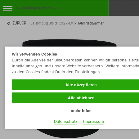
Tus Homburg Bröltal 1927 e.V.
ZURÜCK
Tus Homburg Bröltal 1927 e.V.
JAKO Neckwarmer
Wir verwenden Cookies
Durch die Analyse der Besucherdaten können wir dir personalisierte
Inhalte anzeigen und unsere Website verbessern. Weitere Informati
zu den Cookies findest Du in den Einstellungen.
Alle akzeptieren
Alle ablehnen
mehr Infos
Datenschutz
Impressum