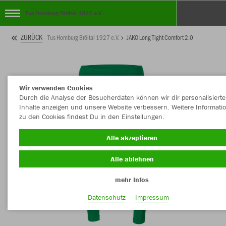
Tus Homburg Bröltal 1927 e.V.
ZURÜCK
Tus Homburg Bröltal 1927 e.V.
JAKO Long Tight Comfort 2.0
Wir verwenden Cookies
Durch die Analyse der Besucherdaten können wir dir personalisierte
Inhalte anzeigen und unsere Website verbessern. Weitere Informati
zu den Cookies findest Du in den Einstellungen.
Alle akzeptieren
Alle ablehnen
mehr Infos
Datenschutz
Impressum