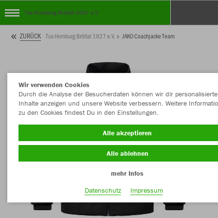
Tus Homburg Bröltal 1927 e.V.
ZURÜCK
Tus Homburg Bröltal 1927 e.V.
JAKO Coachjacke Team
Wir verwenden Cookies
Durch die Analyse der Besucherdaten können wir dir personalisierte
Inhalte anzeigen und unsere Website verbessern. Weitere Informati
zu den Cookies findest Du in den Einstellungen.
Alle akzeptieren
Alle ablehnen
mehr Infos
Datenschutz
Impressum