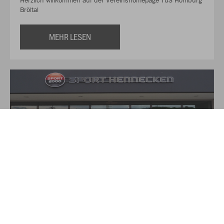
Herzlich willkommen auf der Vereinshomepage TuS Homburg
Bröltal
MEHR LESEN
Über Sport Hennecken
Auf über 350qm finden Sie hier alles für Ihre Sport und
Freizeit-Aktivitäten. Das Verkaufsteam von Sport Hennecken,
zu dem neben Torsten und Heike Hennecken noch drei
weitere Angestellte gehören, versucht durch freundliche
kompetente Beratung dem Kunden bei modischen und