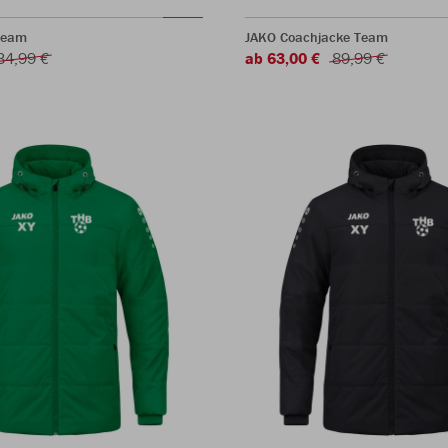
Team
JAKO Coachjacke Team
34,99 €
ab 63,00 €
89,99 €