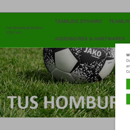
TEAMLINE DYNAMIC
TEAMLIN
Tus Homburg Bröltal
1927 e.V.
ACCESSOIRES & HARTWAREN
W
Du
an
Co