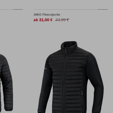
JAKO Fleecejacke
ab 31,00 €
44,99 €