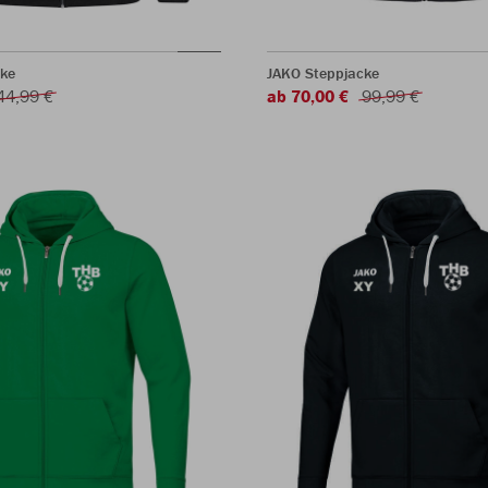
cke
JAKO Steppjacke
44,99 €
ab 70,00 €
99,99 €