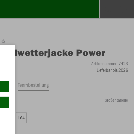
O
Allwetterjacke Power
Artikelnummer:
7423
Lieferbar bis 2026
ftrag
Teambestellung
Größentabelle
99 €)
0
152
164
49 €)