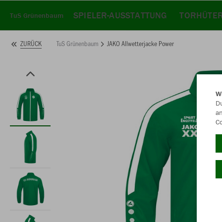
SPIELER-AUSSTATTUNG
TORHÜTER
TuS Grünenbaum
TuS Grünenbaum
JAKO Allwetterjacke Power
ZURÜCK
W
Du
an
Co