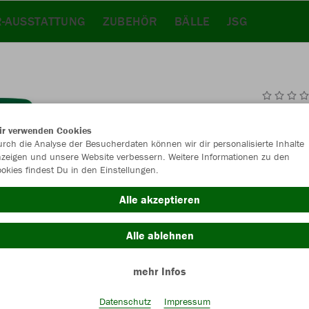
-AUSSTATTUNG
ZUBEHÖR
BÄLLE
JSG
JAK
ir verwenden Cookies
rch die Analyse der Besucherdaten können wir dir personalisierte Inhalte
zeigen und unsere Website verbessern. Weitere Informationen zu den
okies findest Du in den Einstellungen.
Einzelau
Alle akzeptieren
Alle ablehnen
Kinder (38,
mehr Infos
128
14
Unisex (45,
Datenschutz
Impressum