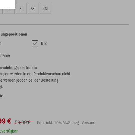
L
XL
XXL
3XL
lungspositionen
o
Bild
nsname
eredelungspositionen
ungen werden in der Produktvorschau nicht
ie werden jedoch bei der Bestellung
gt.
lie
99 €
59,99 €
Preis inkl. 19% MwSt. zzgl. Versand
rt verfügbar