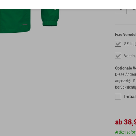
S
M
Fixe Verede
SE Log
Verei
Optionale V
Diese Änder
angezeigt. S
berücksichti
Initia
ab 38,
Artikel sofo