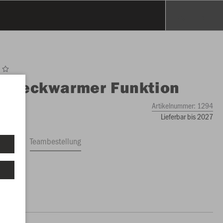
O
Neckwarmer Funktion
Artikelnummer:
1294
Lieferbar bis 2027
ftrag
Teambestellung
0 €)