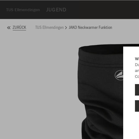
JUGEND
TUS Ellmendingen
TUS Ellmendingen
JAKO Neckwarmer Funktion
ZURÜCK
W
Du
an
Co