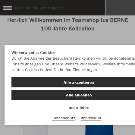
tus BERNE 100 Jahre Kollektion
Herzlich Willkommen im Teamshop tus BERNE
100 Jahre Kollektion
Wir verwenden Cookies
Nachhaltig
Farbe
Durch die Analyse der Besucherdaten können wir dir personalisierte
Inhalte anzeigen und unsere Website verbessern. Weitere Informati
zu den Cookies findest Du in den Einstellungen.
Alle akzeptieren
Alle ablehnen
mehr Infos
Datenschutz
Impressum