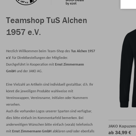
Teamshop TuS Alchen
1957 e.V.
Herzlich Willkommen beim Team-Shop des
Tus Alchen 1957
e.V.
für Direktbestellungen der Mitglieder.
Durchgeführt in Kooperation mit
Ernst Zimmermann
GmbH
und der JAKO AG.
Eine Vielzahl an Artikeln sind individuell gestaltbar, d.h. Ihr
könnt die jeweiligen Produkte wahlweise mit
Vereinswappen, Vereinsname, Initialen oder Nummern
versehen.
Auch die vorhanden Logos unserer Sparten sind verfügbar,
dies bitte einfach im Kommentarfeld bemerken. Bei
anderweitigen Wünschen bitte einfach (vorab) telefonisch
JAKO Kapuzen
ab 34,99 €
mit
Ernst Zimmermann GmbH
abklären und/oder ebenfalls