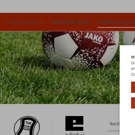
TEAMLINE BASE
TEAMLINE ORG
TuS Alchen 1957 e.V.
W
Du
an
Co
Nachhaltig