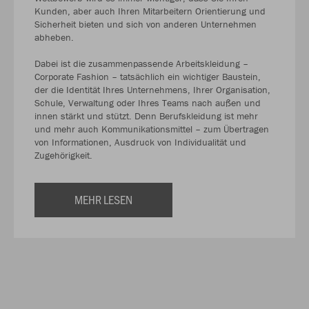
Kunden, aber auch Ihren Mitar­beitern Orien­tie­rung und
Sicher­heit bieten und sich von anderen Unter­nehmen
abheben.
Dabei ist die zusammen­passende Arbeits­kleidung –
Corpo­rate Fashion – tat­sächlich ein wich­tiger Baustein,
der die Iden­tität Ihres Unter­nehmens, Ihrer Organi­sation,
Schule, Verwal­tung oder Ihres Teams nach außen und
innen stärkt und stützt. Denn Berufs­kleidung ist mehr
und mehr auch Kommu­nika­tions­mittel – zum Über­tragen
von Infor­matio­nen, Ausdruck von Indivi­dualität und
Zugehörigkeit.
MEHR LESEN