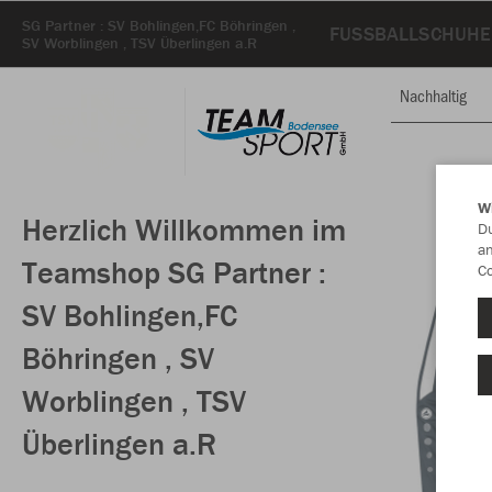
SG Partner : SV Bohlingen,FC Böhringen ,
FUSSBALLSCHUHE
SV Worblingen , TSV Überlingen a.R
Nachhaltig
W
Herzlich Willkommen im
Du
an
Teamshop SG Partner :
Co
SV Bohlingen,FC
Böhringen , SV
Worblingen , TSV
Überlingen a.R