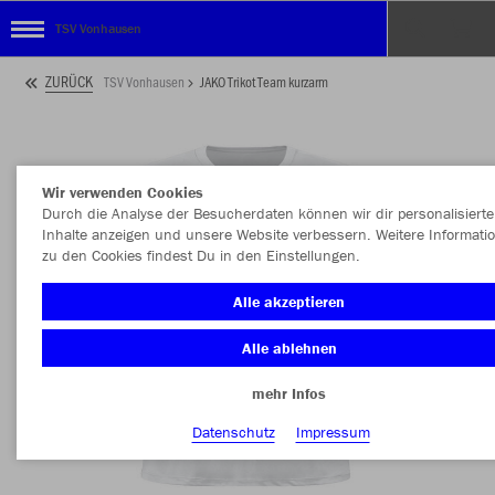
TSV Vonhausen
ZURÜCK
TSV Vonhausen
JAKO Trikot Team kurzarm
Wir verwenden Cookies
Durch die Analyse der Besucherdaten können wir dir personalisierte
Inhalte anzeigen und unsere Website verbessern. Weitere Informati
zu den Cookies findest Du in den Einstellungen.
Alle akzeptieren
Alle ablehnen
mehr Infos
Datenschutz
Impressum