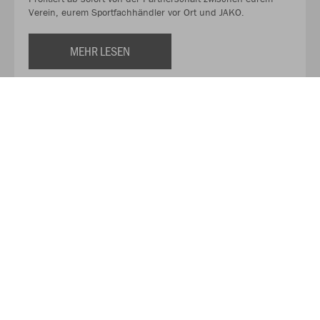
Verein, eurem Sportfachhändler vor Ort und JAKO.
MEHR LESEN
Über JAKO
Aus der Garage zum führenden Teamsport-Ausrüster. Die
Erfolgsgeschichte von JAKO beginnt 1989 und dauert bis
heute an. Seit der Gründung ist es das Ziel von JAKO, der
optimale Partner für alle Teams zu sein. In Deutschland,
weltweit und von der Kreisklasse bis in die Champions