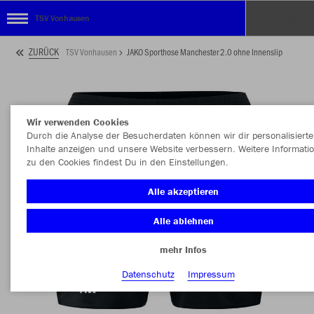
TSV Vonhausen
ZURÜCK
TSV Vonhausen
JAKO Sporthose Manchester 2.0 ohne Innenslip
Wir verwenden Cookies
Durch die Analyse der Besucherdaten können wir dir personalisierte
Inhalte anzeigen und unsere Website verbessern. Weitere Informati
zu den Cookies findest Du in den Einstellungen.
Alle akzeptieren
Alle ablehnen
mehr Infos
Datenschutz
Impressum