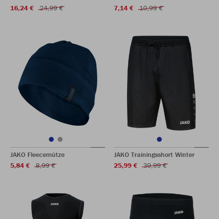
16,24 €
24,99 €
7,14 €
10,99 €
JAKO Fleecemütze
JAKO Trainingsshort Winter
5,84 €
8,99 €
25,99 €
39,99 €