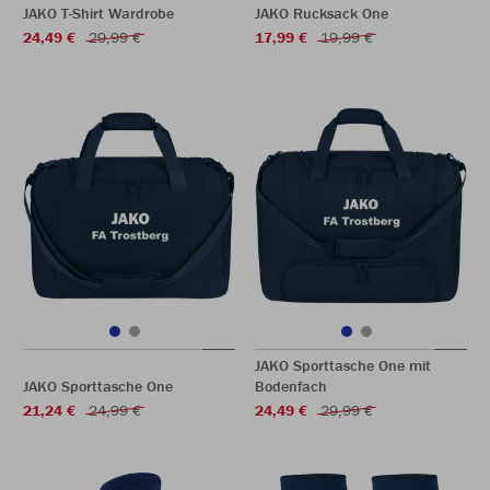
JAKO T-Shirt Wardrobe
JAKO Rucksack One
24,49 €
29,99 €
17,99 €
19,99 €
JAKO Sporttasche One mit
JAKO Sporttasche One
Bodenfach
21,24 €
24,99 €
24,49 €
29,99 €