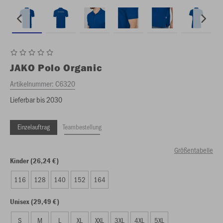
JAKO
Polo Organic
Artikelnummer:
C6320
Lieferbar bis 2030
Einzelauftrag
Teambestellung
Größentabelle
Kinder (26,24 €)
116
128
140
152
164
Unisex (29,49 €)
S
M
L
XL
XXL
3XL
4XL
5XL