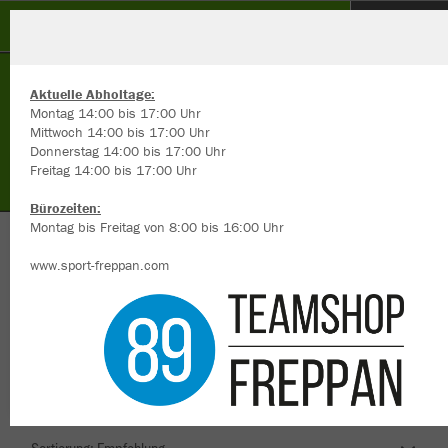
TSV Sensbachtal
Aktuelle Abholtage:
Montag 14:00 bis 17:00 Uhr
Mittwoch 14:00 bis 17:00 Uhr
Donnerstag 14:00 bis 17:00 Uhr
Freitag 14:00 bis 17:00 Uhr
Wir verwenden Cookies
Durch die Analyse der Besucherdaten können wir dir personalisierte
Bürozeiten:
Inhalte anzeigen und unsere Website verbessern. Weitere Informati
Montag bis Freitag von 8:00 bis 16:00 Uhr
zu den Cookies findest Du in den Einstellungen.
Herzlich Willkommen im Teamshop TSV
www.sport-freppan.com
Alle akzeptieren
Sensbachtal
Alle ablehnen
mehr Infos
Nachhaltig
Farbe
Datenschutz
Impressum