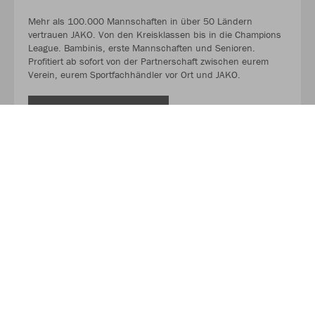
Mehr als 100.000 Mannschaften in über 50 Ländern
vertrauen JAKO. Von den Kreisklassen bis in die Champions
League. Bambinis, erste Mannschaften und Senioren.
Profitiert ab sofort von der Partnerschaft zwischen eurem
Verein, eurem Sportfachhändler vor Ort und JAKO.
MEHR LESEN
Über JAKO