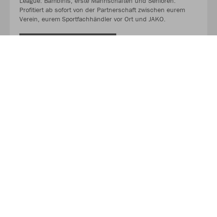
League. Bambinis, erste Mannschaften und Senioren.
Profitiert ab sofort von der Partnerschaft zwischen eurem
Verein, eurem Sportfachhändler vor Ort und JAKO.
MEHR LESEN
Über JAKO
Aus der Garage zum führenden Teamsport-Ausrüster. Die
Erfolgsgeschichte von JAKO beginnt 1989 und dauert bis
heute an. Seit der Gründung ist es das Ziel von JAKO, der
optimale Partner für alle Teams zu sein. In Deutschland,