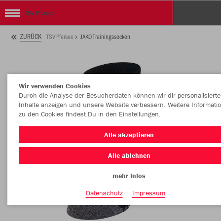
TSV Pfersee
ZURÜCK
TSV Pfersee
JAKO Trainingssocken
Wir verwenden Cookies
Durch die Analyse der Besucherdaten können wir dir personalisierte
Inhalte anzeigen und unsere Website verbessern. Weitere Informati
zu den Cookies findest Du in den Einstellungen.
Alle akzeptieren
Alle ablehnen
mehr Infos
Datenschutz
Impressum