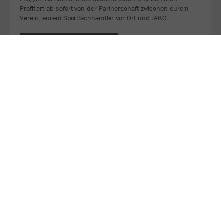
Profitiert ab sofort von der Partnerschaft zwischen eurem
Verein, eurem Sportfachhändler vor Ort und JAKO.
MEHR LESEN
Über JAKO
Aus der Garage zum führenden Teamsport-Ausrüster. Die
Erfolgsgeschichte von JAKO beginnt 1989 und dauert bis
heute an. Seit der Gründung ist es das Ziel von JAKO, der
optimale Partner für alle Teams zu sein. In Deutschland,