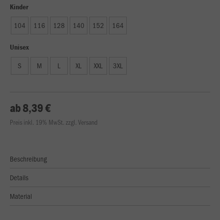
Kinder
104
116
128
140
152
164
Unisex
S
M
L
XL
XXL
3XL
ab 8,39 €
Preis inkl. 19% MwSt. zzgl. Versand
Beschreibung
Details
Material