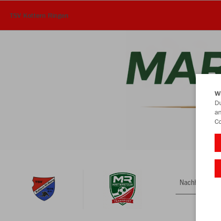
TSV Kottern Ringen
W
Du
an
Co
Nachhaltig