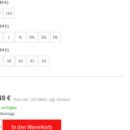
49 €)
2
164
24 €)
L
XL
XXL
3XL
4XL
24 €)
38
40
42
44
49 €
Preis inkl. 19% MwSt. zzgl. Versand
rt verfügbar
8 Werktage
In den Warenkorb