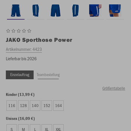
JAKO
Sporthose Power
Artikelnummer:
4423
Lieferbar bis 2026
Einzelauftrag
Teambestellung
Größentabelle
Kinder (13,99 €)
116
128
140
152
164
Unisex (16,09 €)
S
M
L
XL
XXL