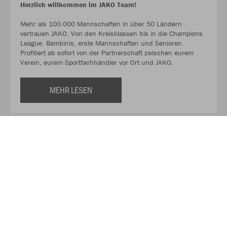
Herzlich willkommen im JAKO Team!
Mehr als 100.000 Mannschaften in über 50 Ländern
vertrauen JAKO. Von den Kreisklassen bis in die Champions
League. Bambinis, erste Mannschaften und Senioren.
Profitiert ab sofort von der Partnerschaft zwischen eurem
Verein, eurem Sportfachhändler vor Ort und JAKO.
MEHR LESEN
Über JAKO