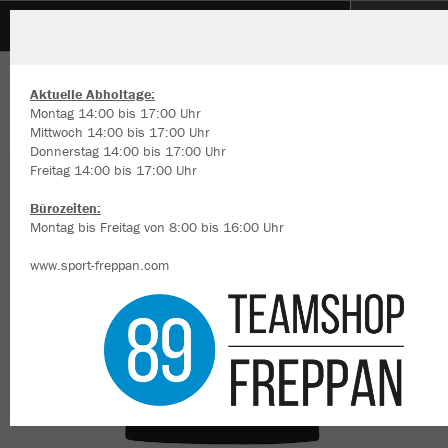
TSV Heinsheim Fussball
ZURÜCK
TSV Heinsheim Fussball
JAKO Polo Power
Aktuelle Abholtage:
Montag 14:00 bis 17:00 Uhr
Mittwoch 14:00 bis 17:00 Uhr
Donnerstag 14:00 bis 17:00 Uhr
Freitag 14:00 bis 17:00 Uhr
Wir verwenden Cookies
Durch die Analyse der Besucherdaten können wir dir personalisierte
Bürozeiten:
Inhalte anzeigen und unsere Website verbessern. Weitere Informati
Montag bis Freitag von 8:00 bis 16:00 Uhr
zu den Cookies findest Du in den Einstellungen.
www.sport-freppan.com
Alle akzeptieren
Alle ablehnen
mehr Infos
Datenschutz
Impressum