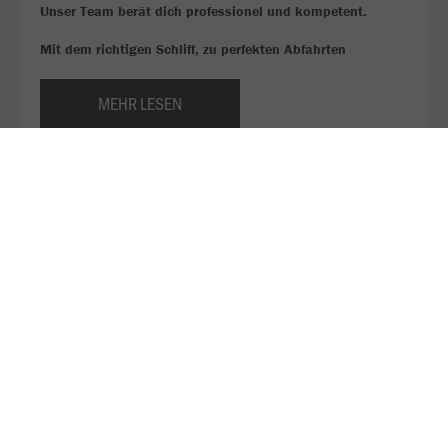
Unser Team berät dich professionel und kompetent.
Mit dem richtigen Schliff, zu perfekten Abfahrten
MEHR LESEN
Hier findest du die aktuellen Ergebnisse und Tabellen
des TSV Heinsheim der Aktiven und Jugend
MEHR LESEN