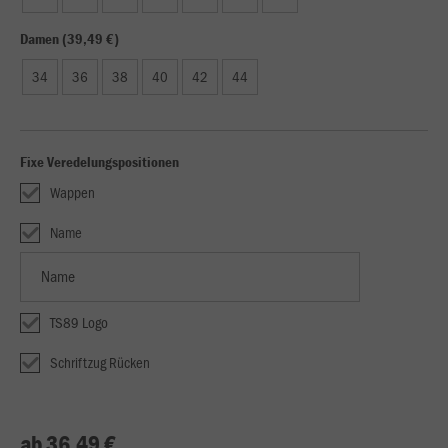
Damen (39,49 €)
34
36
38
40
42
44
Fixe Veredelungspositionen
Wappen
Name
TS89 Logo
Schriftzug Rücken
ab 36,49 €