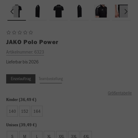
JAKO
Polo Power
Artikelnummer:
6323
Lieferbar bis 2026
Einzelauftrag
Teambestellung
Größentabelle
Kinder (36,49 €)
140
152
164
Unisex (39,49 €)
S
M
L
XL
XXL
3XL
4XL