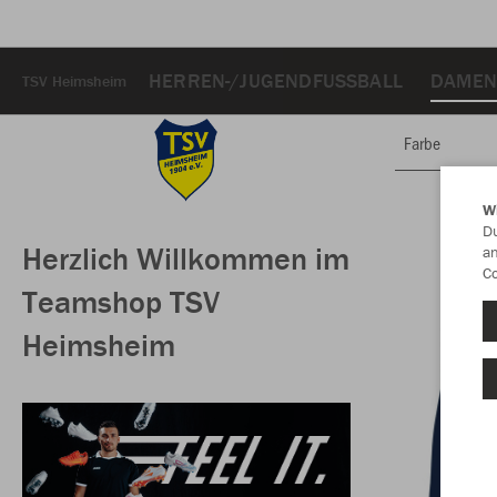
HERREN-/JUGENDFUSSBALL
DAMEN
TSV Heimsheim
Farbe
W
Du
Herzlich Willkommen im
an
Co
Teamshop TSV
Heimsheim