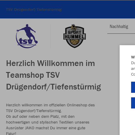
TSV Drügendorf/Tiefenstürmig
Nachhaltig
W
Herzlich Willkommen im
Du
an
Teamshop TSV
Co
Drügendorf/Tiefenstürmig
Herzlich willkommen im offiziellen Onlineshop des
TSV Drügendorf/Tiefenstürmig.
Ob auf oder neben dem Platz, mit den
hochwertigen und stylischen Textilien unseres
Ausrüster JAKO machst Du immer eine gute
Figur!