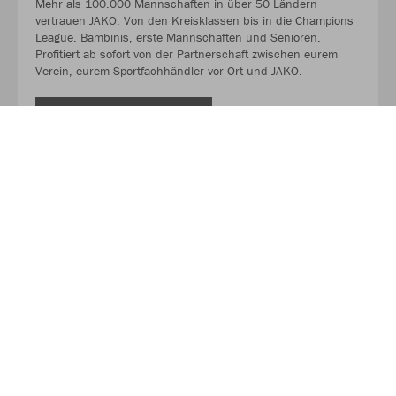
Mehr als 100.000 Mannschaften in über 50 Ländern
vertrauen JAKO. Von den Kreisklassen bis in die Champions
League. Bambinis, erste Mannschaften und Senioren.
Profitiert ab sofort von der Partnerschaft zwischen eurem
Verein, eurem Sportfachhändler vor Ort und JAKO.
MEHR LESEN
Über JAKO
Aus der Garage zum führenden Teamsport-Ausrüster. Die