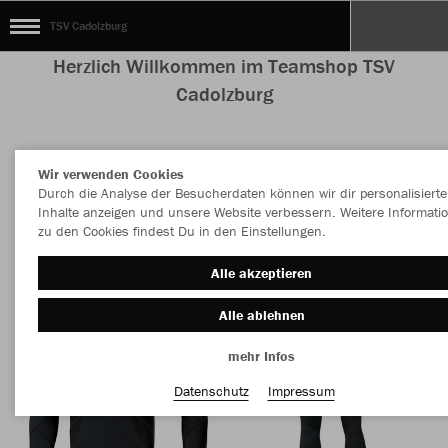
TSV Cadolzburg
Herzlich Willkommen im Teamshop TSV
Cadolzburg
Wir verwenden Cookies
Nachhaltig
Farbe
Durch die Analyse der Besucherdaten können wir dir personalisierte
Inhalte anzeigen und unsere Website verbessern. Weitere Informati
zu den Cookies findest Du in den Einstellungen.
Alle akzeptieren
Alle ablehnen
mehr Infos
Datenschutz
Impressum