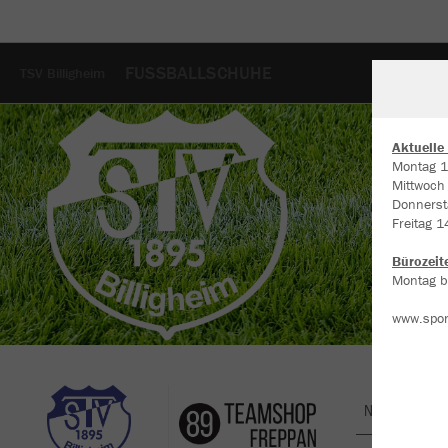
FUSSBALLSCHUHE
TSV Billigheim
Aktuelle
Montag 1
Mittwoch
W
Donnerst
Du
Freitag 1
an
Co
Bürozeit
Montag bi
www.spor
Nachhaltig