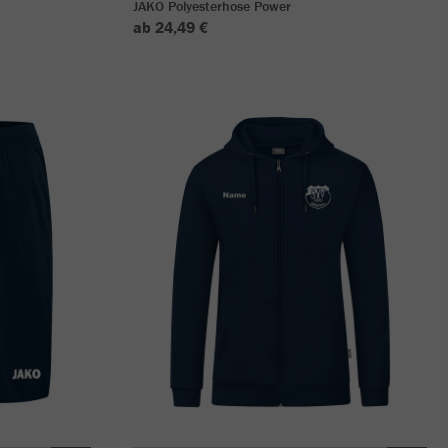
JAKO Polyesterhose Power
ab 24,49 €