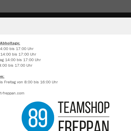
 Abholtage:
4:00 bis 17:00 Uhr
 14:00 bis 17:00 Uhr
ir verwenden Cookies
ag 14:00 bis 17:00 Uhr
rch die Analyse der Besucherdaten können wir dir personalisierte Inhalte
4:00 bis 17:00 Uhr
zeigen und unsere Website verbessern. Weitere Informationen zu den
okies findest Du in den Einstellungen.
en:
s Freitag von 8:00 bis 16:00 Uhr
Alle akzeptieren
t-freppan.com
Alle ablehnen
mehr Infos
Farbe
Datenschutz
Impressum