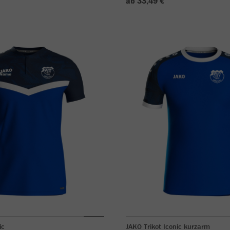
ab 33,49 €
ic
JAKO Trikot Iconic kurzarm