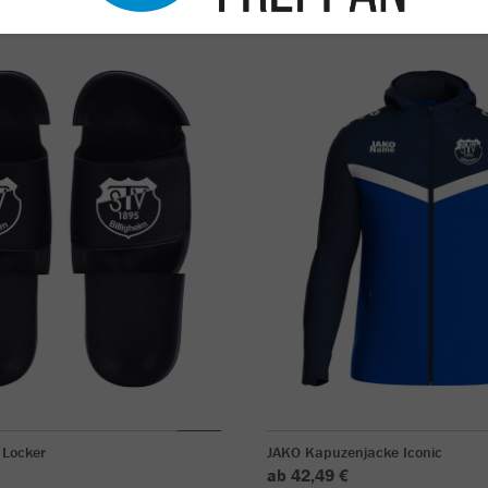
 Locker
JAKO Kapuzenjacke Iconic
ab 42,49 €