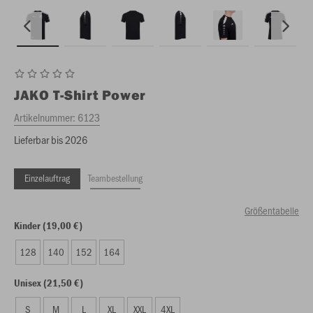
JAKO
T-Shirt Power
Artikelnummer:
6123
Lieferbar bis 2026
Einzelauftrag
Teambestellung
Größentabelle
Kinder (19,00 €)
128
140
152
164
Unisex (21,50 €)
S
M
L
XL
XXL
4XL