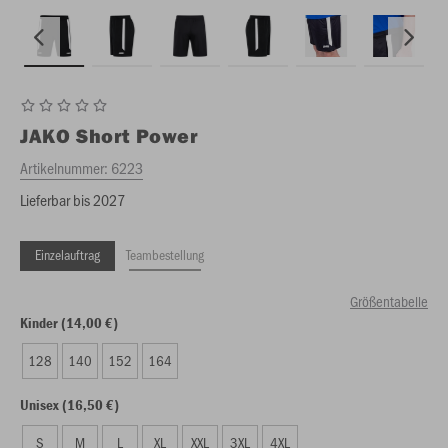
JAKO
Short Power
Artikelnummer:
6223
Lieferbar bis 2027
Einzelauftrag
Teambestellung
Größentabelle
Kinder (14,00 €)
128
140
152
164
Unisex (16,50 €)
S
M
L
XL
XXL
3XL
4XL