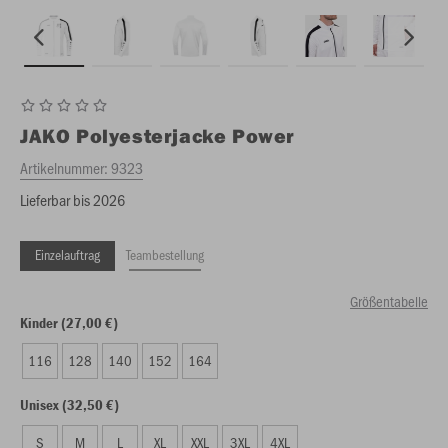
JAKO
Polyesterjacke Power
Artikelnummer:
9323
Lieferbar bis 2026
Einzelauftrag
Teambestellung
Größentabelle
Kinder (27,00 €)
116
128
140
152
164
Unisex (32,50 €)
S
M
L
XL
XXL
3XL
4XL