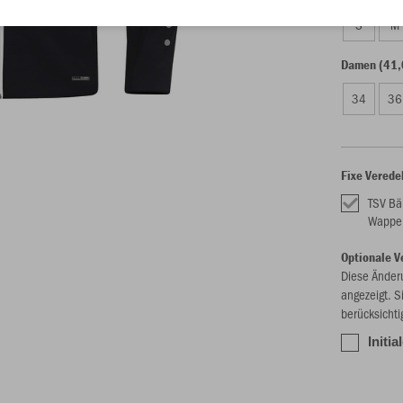
S
M
Damen (41,
34
36
Fixe Verede
TSV B
Wappe
Optionale V
Diese Änder
angezeigt. S
berücksichti
Initi