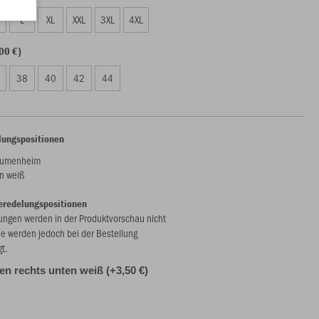
L
XL
XXL
3XL
4XL
00 €)
38
40
42
44
lungspositionen
äumenheim
n weiß
eredelungspositionen
ungen werden in der Produktvorschau nicht
ie werden jedoch bei der Bestellung
gt.
alen rechts unten weiß (+3,50 €)