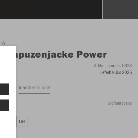
O
Kapuzenjacke Power
Artikelnummer:
6823
Lieferbar bis 2026
ftrag
Teambestellung
Größentabelle
50 €)
0
152
164
00 €)