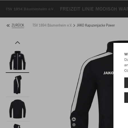
FREIZEIT LINIE MODISCH W
TSV 1894 Bäumenheim e.V.
TSV 1894 Bäumenheim e.V.
JAKO Kapuzenjacke Power
ZURÜCK
W
Du
an
Co