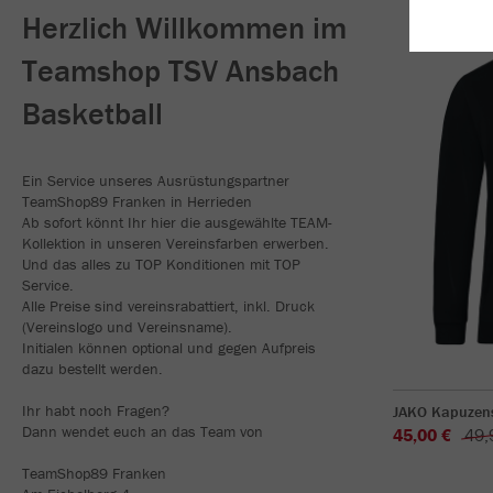
Herzlich Willkommen im
Teamshop TSV Ansbach
Basketball
Ein Service unseres Ausrüstungspartner
TeamShop89 Franken in Herrieden
Ab sofort könnt Ihr hier die ausgewählte TEAM-
Kollektion in unseren Vereinsfarben erwerben.
Und das alles zu TOP Konditionen mit TOP
Service.
Alle Preise sind vereinsrabattiert, inkl. Druck
(Vereinslogo und Vereinsname).
Initialen können optional und gegen Aufpreis
dazu bestellt werden.
Ihr habt noch Fragen?
JAKO Kapuzen
Dann wendet euch an das Team von
45,00 €
49,
TeamShop89 Franken