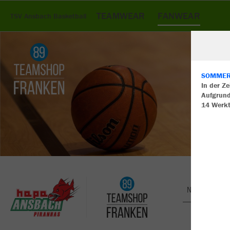
TEAMWEAR
FANWEAR
TSV Ansbach Basketball
SOMMERU
In der Z
Aufgrund
W
14 Werk
Du
an
Co
Nachhaltig