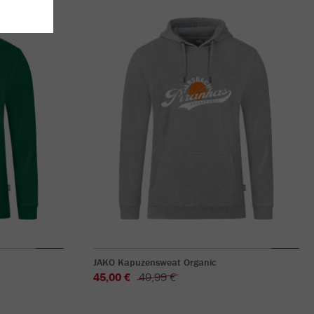
JAKO Kapuzensweat Organic
45,00 €
49,99 €