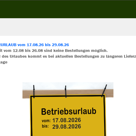
RLAUB vom 17.08.26 bis 29.08.26
eit vom 12.08 bis 26.08 sind keine Bestellungen möglich.
 des Urlaubes kommt es bei aktuellen Bestellungen zu längeren Lieferz
ir verwenden Cookies
tage
rch die Analyse der Besucherdaten können wir dir personalisierte Inhalte
zeigen und unsere Website verbessern. Weitere Informationen zu den
okies findest Du in den Einstellungen.
Alle akzeptieren
Alle ablehnen
Farbe
mehr Infos
Datenschutz
Impressum