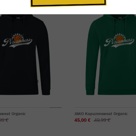
sweat Organic
JAKO Kapuzensweat Organic
99 €
45,00 €
49,99 €