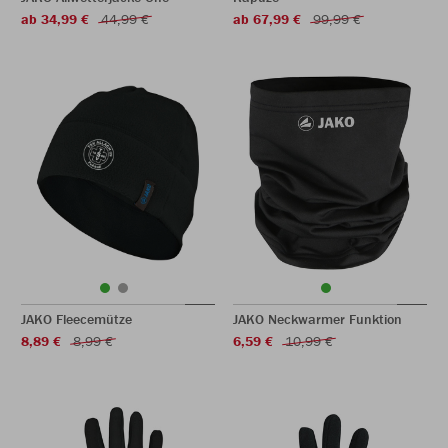
ab 34,99 €
44,99 €
ab 67,99 €
99,99 €
JAKO Fleecemütze
JAKO Neckwarmer Funktion
8,89 €
8,99 €
6,59 €
10,99 €