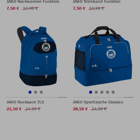
JAKO Neckwarmer Funktion
JAKO Stirnband Funktion
7,50 €
10,99 €
7,50 €
10,99 €
JAKO Rucksack TLS
JAKO Sporttasche Classico
21,50 €
24,99 €
28,50 €
34,99 €