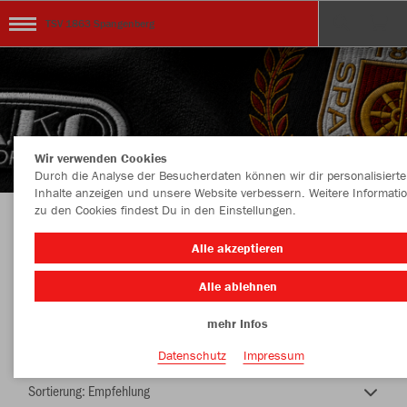
TSV 1863 Spangenberg
Wir verwenden Cookies
Durch die Analyse der Besucherdaten können wir dir personalisierte
Inhalte anzeigen und unsere Website verbessern. Weitere Informati
zu den Cookies findest Du in den Einstellungen.
TEAMSHOP - TSV 1863 Spangenberg
Alle akzeptieren
Alle ablehnen
mehr Infos
Nachhaltig
Farbe
Datenschutz
Impressum