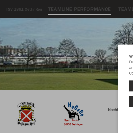
TEAMLINE PERFORMANCE
TEAM
TSV 1861 Oettingen
W
Du
an
Co
Nachhaltig