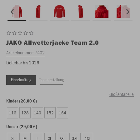
JAKO
Allwetterjacke Team 2.0
Artikelnummer:
7402
Lieferbar bis 2026
Einzelauftrag
Teambestellung
Größentabelle
Kinder (26,00 €)
116
128
140
152
164
Unisex (29,00 €)
S
M
L
XL
XXL
3XL
4XL