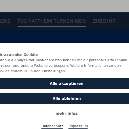
SENE
TSG NATTHEIM TURNEN KIDS
ZUBEHÖR
ir verwenden Cookies
rch die Analyse der Besucherdaten können wir dir personalisierte Inhalte
zeigen und unsere Website verbessern. Weitere Informationen zu den
okies findest Du in den Einstellungen.
Alle akzeptieren
Alle ablehnen
mehr Infos
Farbe
Datenschutz
Impressum