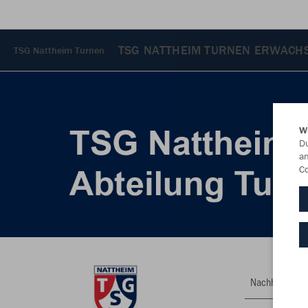
TSG NATTHEIM TURNEN ERWACH
TSG Nattheim Turnen
W
Du
an
Co
Nachhaltig