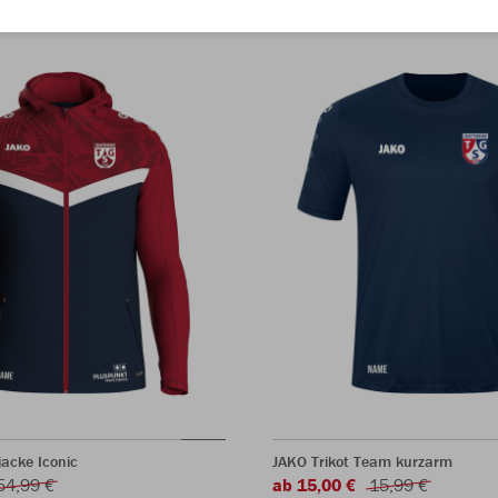
acke Iconic
JAKO Trikot Team kurzarm
54,99 €
ab 15,00 €
15,99 €