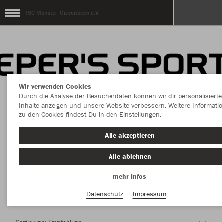
TSC Münster -Gievenbeck e.V.
Wir verwenden Cookies
Durch die Analyse der Besucherdaten können wir dir personalisierte
Inhalte anzeigen und unsere Website verbessern. Weitere Informati
zu den Cookies findest Du in den Einstellungen.
Herzlich Willkommen im Teamshop TSC
Alle akzeptieren
Münster -Gievenbeck e.V.
Alle ablehnen
mehr Infos
Nachhaltig
Farbe
Datenschutz
Impressum