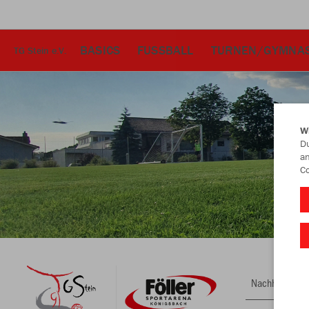
BASICS
FUSSBALL
TURNEN/GYMNAS
TG Stein e.V.
W
Du
an
Co
Nachhaltig